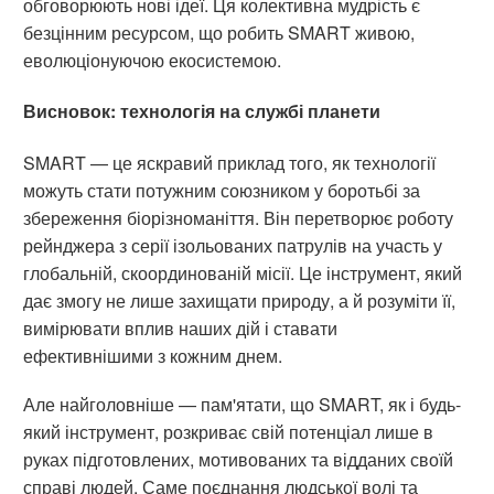
обговорюють нові ідеї. Ця колективна мудрість є
безцінним ресурсом, що робить SMART живою,
еволюціонуючою екосистемою.
Висновок: технологія на службі планети
SMART — це яскравий приклад того, як технології
можуть стати потужним союзником у боротьбі за
збереження біорізноманіття. Він перетворює роботу
рейнджера з серії ізольованих патрулів на участь у
глобальній, скоординованій місії. Це інструмент, який
дає змогу не лише захищати природу, а й розуміти її,
вимірювати вплив наших дій і ставати
ефективнішими з кожним днем.
Але найголовніше — пам'ятати, що SMART, як і будь-
який інструмент, розкриває свій потенціал лише в
руках підготовлених, мотивованих та відданих своїй
справі людей. Саме поєднання людської волі та