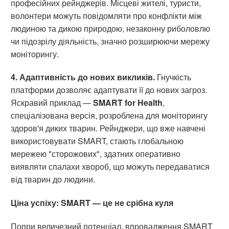
професійних рейнджерів. Місцеві жителі, туристи,
волонтери можуть повідомляти про конфлікти між
людиною та дикою природою, незаконну риболовлю
чи підозрілу діяльність, значно розширюючи мережу
моніторингу.
4. Адаптивність до нових викликів.
Гнучкість
платформи дозволяє адаптувати її до нових загроз.
Яскравий приклад —
SMART for Health
,
спеціалізована версія, розроблена для моніторингу
здоров'я диких тварин. Рейнджери, що вже навчені
використовувати SMART, стають глобальною
мережею "сторожових", здатних оперативно
виявляти спалахи хвороб, що можуть передаватися
від тварин до людини.
Ціна успіху: SMART — це не срібна куля
Попри величезний потенціал, впровадження SMART