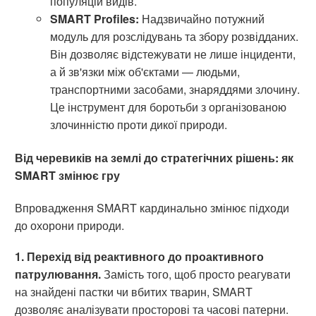
популяцій видів.
SMART Profiles:
Надзвичайно потужний
модуль для розслідувань та збору розвідданих.
Він дозволяє відстежувати не лише інциденти,
а й зв'язки між об'єктами — людьми,
транспортними засобами, знаряддями злочину.
Це інструмент для боротьби з організованою
злочинністю проти дикої природи.
Від черевиків на землі до стратегічних рішень: як
SMART змінює гру
Впровадження SMART кардинально змінює підходи
до охорони природи.
1. Перехід від реактивного до проактивного
патрулювання.
Замість того, щоб просто реагувати
на знайдені пастки чи вбитих тварин, SMART
дозволяє аналізувати просторові та часові патерни.