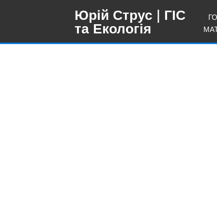
Юрій Струс
| ГІС
Г
та Екологія
МА